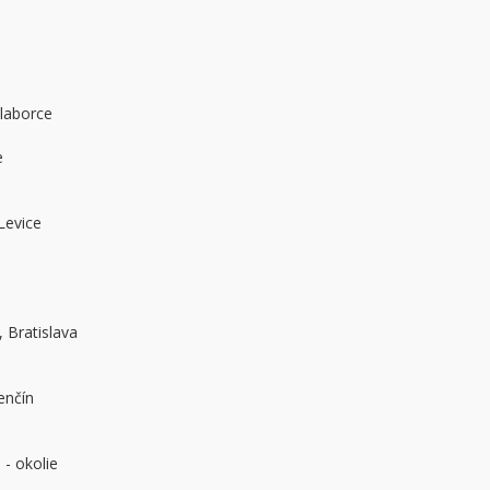
laborce
e
Levice
 Bratislava
enčín
 - okolie