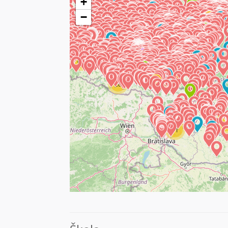
+
713
−
560
534
82
154
160
28
5
4
71