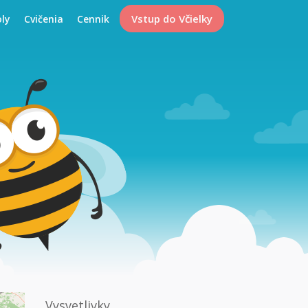
Vstup do Včielky
oly
Cvičenia
Cennik
2
2
Vysvetlivky