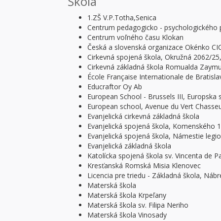
Škola
1.ZŠ V.P.Totha,Senica
2
Centrum pedagogicko - psychologického 
Centrum voľného času Klokan
Česká a slovenská organizace Okénko CI
Cirkevná spojená škola, Okružná 2062/25
7
Cirkevná základná škola Romualda Zaym
École Française Internationale de Bratisla
Educraftor Oy Ab
European School - Brussels III, Europska s
European school, Avenue du Vert Chasseu
Evanjelická cirkevná základná škola
Evanjelická spojená škola, Komenského 1
Evanjelická spojená škola, Námestie legi
Evanjelická základná škola
Katolícka spojená škola sv. Vincenta de P
Kresťanská Romská Misia Klenovec
Licencia pre triedu - Základná škola, Ná
Materská škola
Materská škola Krpeľany
Materská škola sv. Filipa Neriho
Materská škola Vinosady