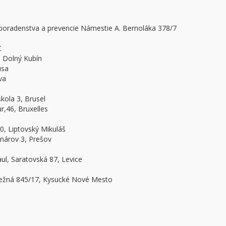
poradenstva a prevencie Námestie A. Bernoláka 378/7
C
, Dolný Kubín
usa
va
kola 3, Brusel
r,46, Bruxelles
0, Liptovský Mikuláš
onárov 3, Prešov
aul, Saratovská 87, Levice
brežná 845/17, Kysucké Nové Mesto