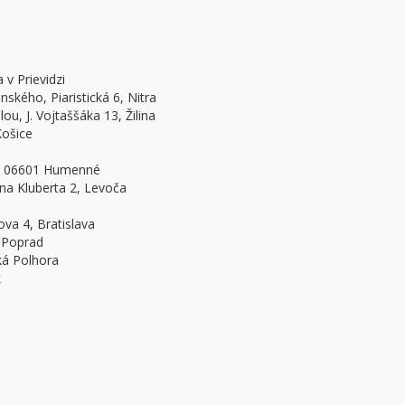
 v Prievidzi
nského, Piaristická 6, Nitra
u, J. Vojtaššáka 13, Žilina
Košice
3, 06601 Humenné
na Kluberta 2, Levoča
ova 4, Bratislava
 Poprad
ká Polhora
k