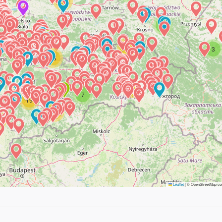
26
7
21
3
9
66
51
7
19
16
4
Leaflet
|
© OpenStreetMap con