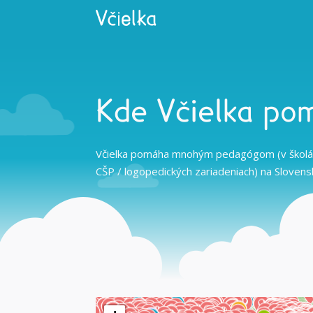
8
10
17
Kde Včielka po
5
11
Včielka pomáha mnohým pedagógom (v školác
4
CŠP / logopedických zariadeniach) na Slovens
3
11
6
215
255
171