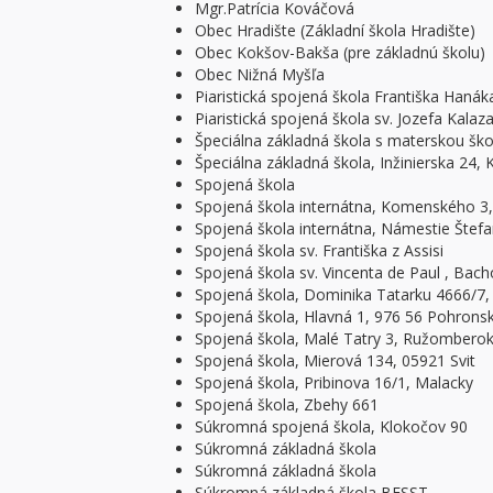
Mgr.Patrícia Kováčová
Obec Hradište (Základní škola Hradište)
Obec Kokšov-Bakša (pre základnú školu)
Obec Nižná Myšľa
Piaristická spojená škola Františka Hanáka
Piaristická spojená škola sv. Jozefa Kalaza
Špeciálna základná škola s materskou školo
Špeciálna základná škola, Inžinierska 24, 
Spojená škola
Spojená škola internátna, Komenského 
Spojená škola internátna, Námestie Štefa
Spojená škola sv. Františka z Assisi
Spojená škola sv. Vincenta de Paul , Bach
Spojená škola, Dominika Tatarku 4666/7,
Spojená škola, Hlavná 1, 976 56 Pohrons
Spojená škola, Malé Tatry 3, Ružombero
Spojená škola, Mierová 134, 05921 Svit
Spojená škola, Pribinova 16/1, Malacky
Spojená škola, Zbehy 661
Súkromná spojená škola, Klokočov 90
Súkromná základná škola
Súkromná základná škola
Súkromná základná škola BESST