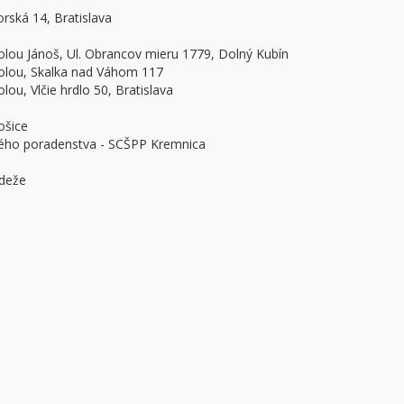
rská 14, Bratislava
lou Jánoš, Ul. Obrancov mieru 1779, Dolný Kubín
olou, Skalka nad Váhom 117
ou, Vlčie hrdlo 50, Bratislava
ošice
ého poradenstva - SCŠPP Kremnica
ádeže