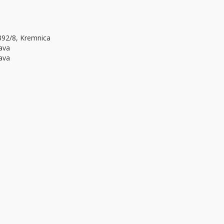
 392/8, Kremnica
ava
ava