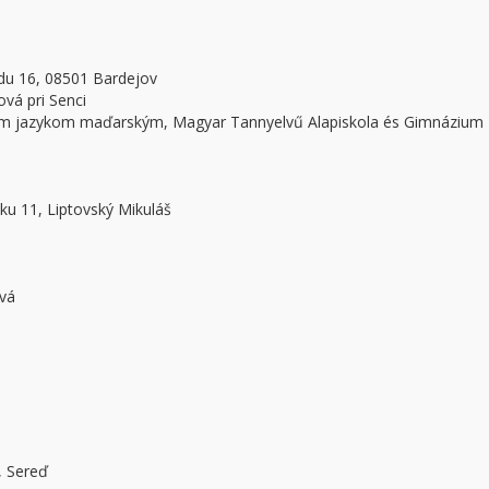
odu 16, 08501 Bardejov
ová pri Senci
ím jazykom maďarským, Magyar Tannyelvű Alapiskola és Gimnázium
ku 11, Liptovský Mikuláš
ová
, Sereď