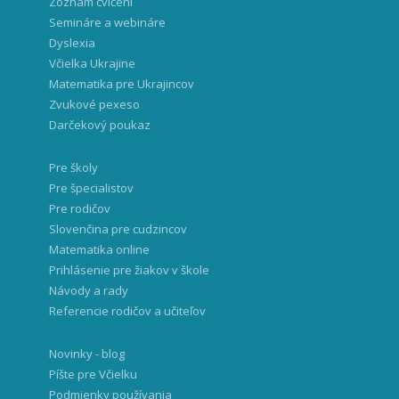
Zoznam cvičení
Semináre a webináre
Dyslexia
Včielka Ukrajine
Matematika pre Ukrajincov
Zvukové pexeso
Darčekový poukaz
Pre školy
Pre špecialistov
Pre rodičov
Slovenčina pre cudzincov
Matematika online
Prihlásenie pre žiakov v škole
Návody a rady
Referencie rodičov a učiteľov
Novinky - blog
Píšte pre Včielku
Podmienky používania