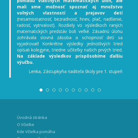
pohľadu vlastných matematických úloh, ale
mali sme možnosť spoznať aj množstvo
voľných vlastností a prejavov detí
(nesamostatnosť, bezradnosť, hnev, plač, nadšenie,
radosť, vytrvalosť). Rozdiely vo výsledkoch raných
matematických predstáv boli veľké. Zásadnú úlohu
zohrávala slovná zásoba a schopnosť detí sa
vyjadrovať! Konkrétne výsledky jednotlivých tried
opísali kolegyne, triedne učiteľky našich prvých tried.
Na základe výsledkov prispôsobíme ďalšiu
výučbu.
Lenka, Zástupkyňa riaditeľa školy pre 1. stupeň
Úvodná stránka
O Včielke
Kde Včielka pomáha