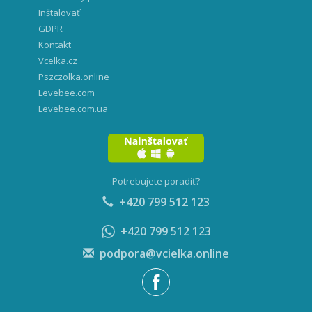
Inštalovať
GDPR
Kontakt
Vcelka.cz
Pszczolka.online
Levebee.com
Levebee.com.ua
Potrebujete poradiť?
+420 799 512 123
+420 799 512 123
podpora@vcielka.online