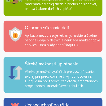
matematike v celej triede a priebežne sledovať,
ako sa žiakom darí ich zapĺňať.
Ochrana súkromia detí
Aplikácia nezobrazuje reklamy, nezbiera žiadne
osobné údaje o deťoch a neukladá marketingové
cookies. Dáta nikdy neopúšťajú EÚ.
Široké možnosti uplatnenia
Včielku je možné využiť tak pre vysvetľovanie,
ako aj pre precvičovanie či vyhodnocovanie.
Funguje na počítačoch, tabletoch, smartfónoch,
projektoroch i interaktívnych tabuliach.
Jednoduchosť použitia