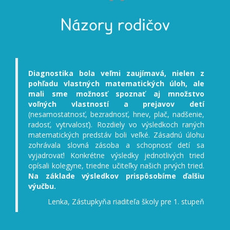
Názory rodičov
Diagnostika bola veľmi zaujímavá, nielen z
Deti pr
pohľadu vlastných matematických úloh, ale
deti kli
mali sme možnosť spoznať aj množstvo
deti má
voľných vlastností a prejavov detí
(pojmy p
(nesamostatnosť, bezradnosť, hnev, plač, nadšenie,
výber ča
radosť, vytrvalosť). Rozdiely vo výsledkoch raných
mali p
matematických predstáv boli veľké. Zásadnú úlohu
prekva
zohrávala slovná zásoba a schopnosť detí sa
dobré 
vyjadrovať! Konkrétne výsledky jednotlivých tried
výučbu 
opísali kolegyne, triedne učiteľky našich prvých tried.
Na základe výsledkov prispôsobíme ďalšiu
výučbu.
Lenka, Zástupkyňa riaditeľa školy pre 1. stupeň