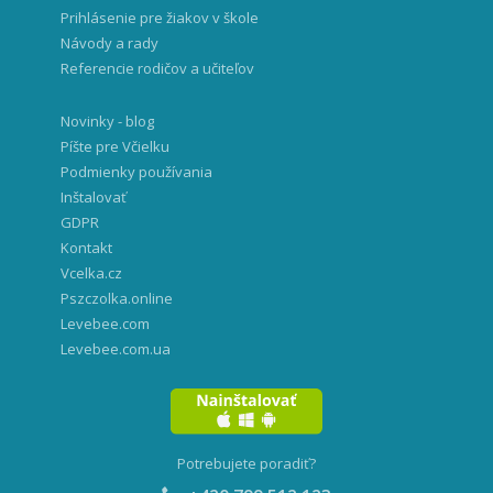
Prihlásenie pre žiakov v škole
Návody a rady
Referencie rodičov a učiteľov
Novinky - blog
Píšte pre Včielku
Podmienky používania
Inštalovať
GDPR
Kontakt
Vcelka.cz
Pszczolka.online
Levebee.com
Levebee.com.ua
Potrebujete poradiť?