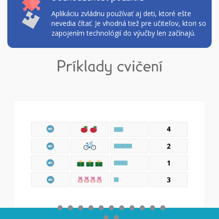
Aplikáciu zvládnu používať aj deti, ktoré ešte
nevedia čítať. Je vhodná tiež pre učiteľov, ktori so
zapojením technológií do výučby len začínajú.
Príklady cvičení