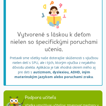
Vytvorené s láskou k deťom
nielen so špecifickými poruchami
učenia.
Pretavili sme všetky naše doterajšie skúšenosti s výučbou
nielen detí s SPU, ale i tých, ktorým výučba z nejakého
dôvodu utiekla. Aplikácia je tak vhodná okrem iného aj
pre deti s
autizmom, dyslexiou, ADHD, iným
materinským jazykom alebo poruchami zraku
.
Podpora učiteľa
Včielka umožňuje učiteľovi zmapovať medzery v