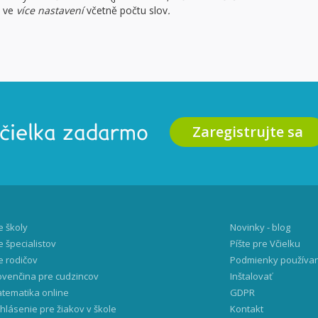
t ve
více nastavení
včetně počtu slov
.
Zaregistrujte sa
Včielka zadarmo
e školy
Novinky - blog
e špecialistov
Píšte pre Včielku
e rodičov
Podmienky používa
ovenčina pre cudzincov
Inštalovať
tematika online
GDPR
ihlásenie pre žiakov v škole
Kontakt