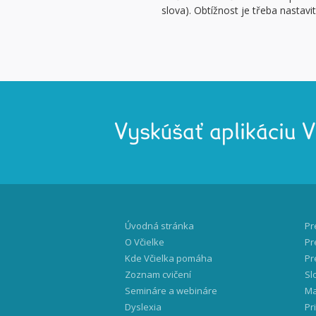
slova). Obtížnost je třeba nastavi
Vyskúšať aplikáciu 
Úvodná stránka
Pr
O Včielke
Pr
Kde Včielka pomáha
Pr
Zoznam cvičení
Sl
Semináre a webináre
Ma
Dyslexia
Pr