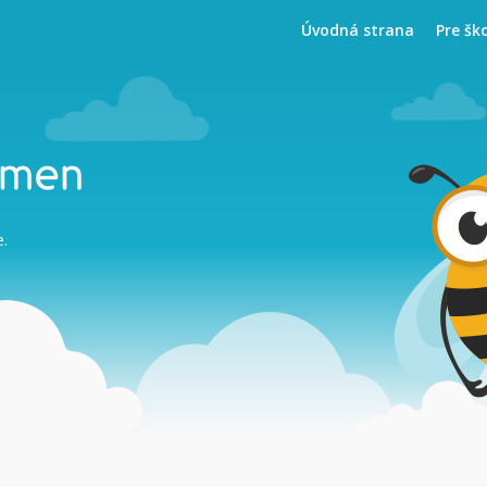
Úvodná strana
Pre šk
smen
e.