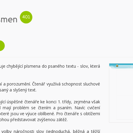
smen
uje chybějící písmena do psaného textu - slov, která
ní a porozumění. Čtenář využívá schopnost sluchové
aný a slyšený text.
jící úspěšné čtenáře ke konci 1. třídy, zejména však
d mají problém se čtením a psaním. Navíc cvičení
teré jsou ve výuce oblíbené. Pro čtenáře s obtížemi
mohou představovat zvýšenou zátěž.
 volby náročnosti slov (jednoduchá, běžná a těžší