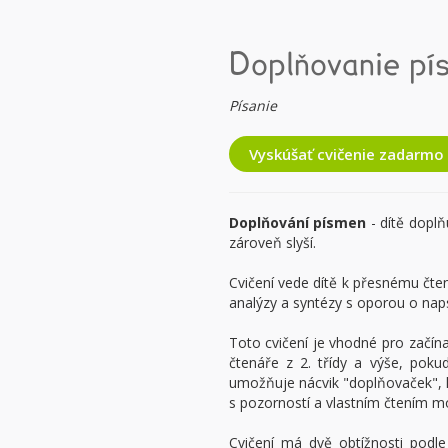
Doplňovanie pí
Písanie
Vyskúšať cvičenie zadarmo
Doplňování písmen
- dítě doplň
zároveň slyší.
Cvičení vede dítě k přesnému čte
analýzy a syntézy s oporou o naps
Toto cvičení je vhodné pro začína
čtenáře z 2. třídy a výše, poku
umožňuje nácvik "doplňovaček", k
s pozorností a vlastním čtením 
Cvičení má dvě obtížnosti podle