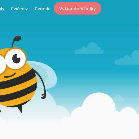
Vstup do Včielky
oly
Cvičenia
Cennik