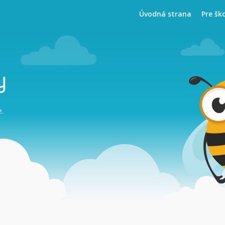
Úvodná strana
Pre šk
y
e.