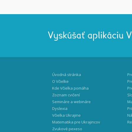
Vyskúšať aplikáciu 
Úvodná stránka
Pr
O Včielke
Pr
Kde Včielka pomáha
Pr
Zoznam cvičení
Sl
Semináre a webináre
Ma
Dyslexia
Pr
Včielka Ukrajine
Ná
Matematika pre Ukrajincov
Re
Zvukové pexeso