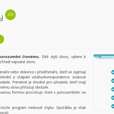
y
í porozumění čtenému.
Dítě slyší slovo, vybere k
řiřadí napsané slovo.
čtenáře nebo dokonce i předčtenáře, kteří se zajímají
nímání a chápání vztahu/korespondence: zvuková
vatele. Primárně je vhodné pro uživatele, kteří mají
ému slovu přiřazují obrázek.
zábavnou formou procvičuje čtení s porozuměním na
rotože program nedovolí chybu. Zpočátku je však
ností.