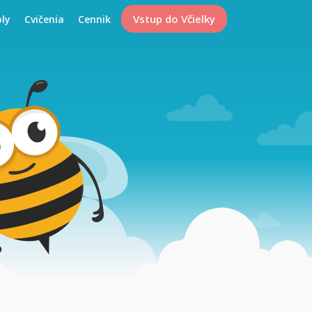
Vstup do Včielky
oly
Cvičenia
Cennik