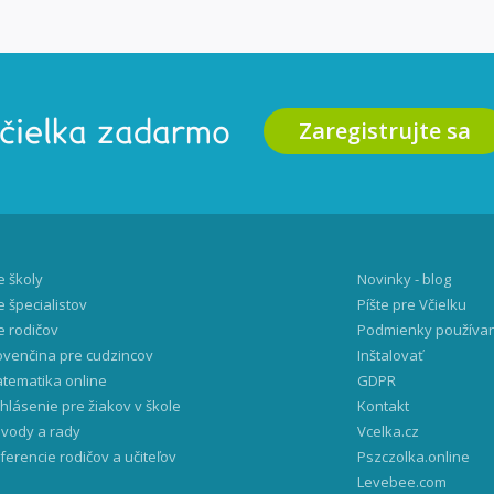
Zaregistrujte sa
Včielka zadarmo
e školy
Novinky - blog
e špecialistov
Píšte pre Včielku
e rodičov
Podmienky používa
ovenčina pre cudzincov
Inštalovať
tematika online
GDPR
ihlásenie pre žiakov v škole
Kontakt
vody a rady
Vcelka.cz
ferencie rodičov a učiteľov
Pszczolka.online
Levebee.com