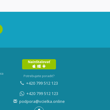
nia
Potrebujete poradiť?
+420 799 512 123
+420 799 512 123
podpora@vcielka.online