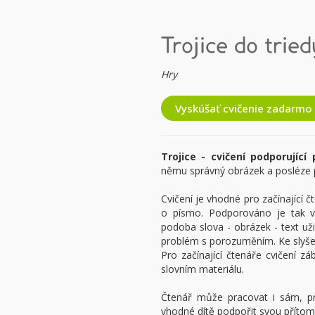
Trojice do tried
Hry
Vyskúšať cvičenie zadarmo
Trojice - cvičení podporujíc
němu správný obrázek a posléze p
Cvičení je vhodné pro začínající 
o písmo. Podporováno je tak v
podoba slova - obrázek - text uži
problém s porozuměním. Ke slyšen
Pro začínající čtenáře cvičení 
slovním materiálu.
Čtenář může pracovat i sám, p
vhodné dítě podpořit svou přítom