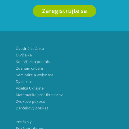
Zaregistrujte sa
Úvodná stránka
O Včielke
Kde Včielka pomáha
Zoznam cvičení
Semináre a webináre
Dyslexia
Včielka Ukrajine
Matematika pre Ukrajincov
Zvukové pexeso
Darčekový poukaz
Pre školy
Pre špecialistov