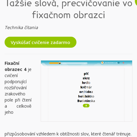
Ťažšie slová, precvičovanie vo
fixačnom obrazci
Technika čítania
Vyskúšať cvičenie zadarmo
Fixační
obrazec 4
je
cvičení
podporující
rozšiřování
zrakového
pole při čtení
a celkově
jeho
přizpůsobování vzhledem k obtížnosti slov, které čtenář trénuje.