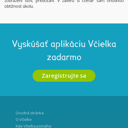
zobrazení slov, předčítání. V závěru si čtenář sám ohodnotí
obtížnost úkolu.
Vyskúšať aplikáciu Včielka
zadarmo
Zaregistrujte sa
Úvodná stránka
O Včielke
Kde Včielka pomáha