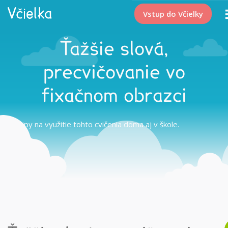
Vstup do Včielky
Ťažšie slová,
precvičovanie vo
fixačnom obrazci
Tipy na využitie tohto cvičenia doma aj v škole.