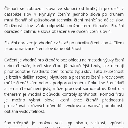
Čtenáři se zobrazují slova ve sloupci od krátkých po delší z
databáze slov 4. Plynulým čtením jednoho slova po druhém
musí čtenář přizpůsobovat techniku čtení měnící se délce slov.
Obtížnost slov však odpovídá možnostem čtenáře. Fixační
obrazec 4 zahrnuje slova obsažená ve cvičení čtení slov 4.
Fixační obrazec je vhodné cvičit až po nácviku čtení slov 4. Cílem
je automatizace čtení slov dané obtížnosti.
Cvičení je vhodné pro čtenáře bez ohledu na metodu výuky čtení
nebo čtenáře, kteří sice čtou již náročnější texty, ale nemají
plnohodnotně zvládnuto čtení tohoto typu slov. Tato skutečnost
je brzdí v dalším rozvoji plynulosti a přesnosti čtení. Procvičovat
může čtenář sám nebo s podporou trenéra. Pokud se čtení daří
a jen si čtenář není jistý, může pracovat samostatně. Kontrola
trenérem je vhodná z důvodu kontroly správnosti. Pomocí filtru
je možno vybrat slova, která chce čtenář přednostně
procvičovat z různých důvodů - zvuková a tvarová podobnost,
obtížná vyslovitelnost.
Samozřejmě je možno volit typ písma, velikost, způsob