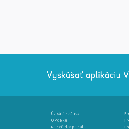
Vyskúšať aplikáciu 
Úvodná stránka
Pr
O Včielke
Pr
Kde Včielka pomáha
Pr