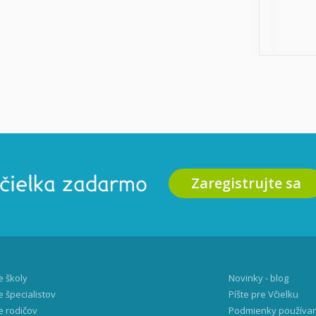
Zaregistrujte sa
Včielka zadarmo
e školy
Novinky - blog
e špecialistov
Píšte pre Včielku
e rodičov
Podmienky používa