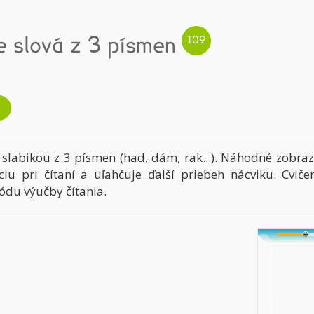
e slová z 3 písmen
 slabikou z 3 písmen (had, dám, rak...). Náhodné zobrazo
iu pri čítaní a uľahčuje ďalší priebeh nácviku. Cviče
ódu výučby čítania.