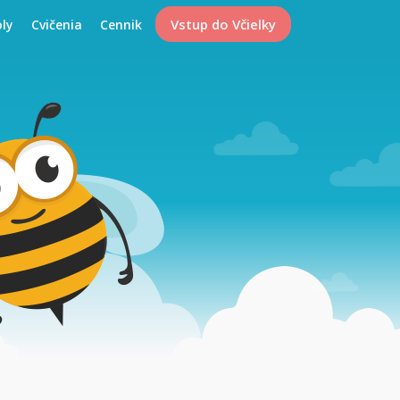
Vstup do Včielky
oly
Cvičenia
Cennik