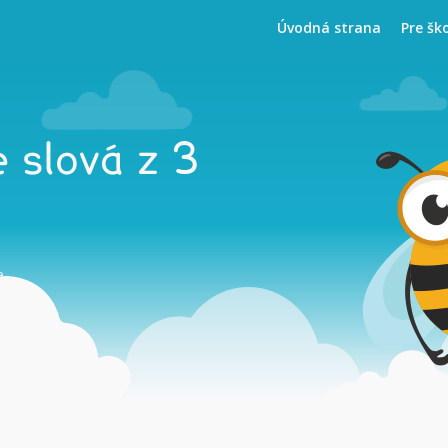
Úvodná strana
Pre šk
 slová z 3
e.