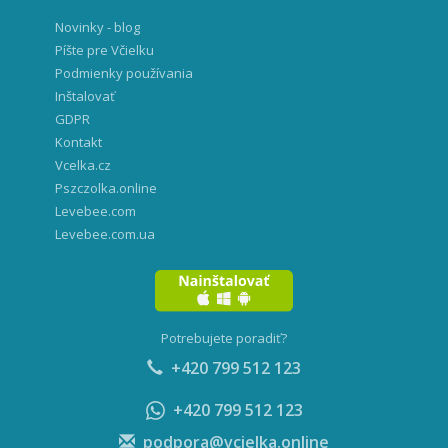
Novinky - blog
Píšte pre Včielku
Podmienky používania
Inštalovať
GDPR
Kontakt
Vcelka.cz
Pszczolka.online
Levebee.com
Levebee.com.ua
Potrebujete poradiť?
+420 799 512 123
+420 799 512 123
podpora@vcielka.online