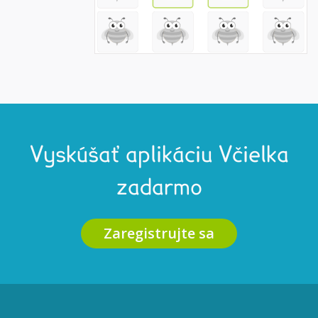
Vyskúšať aplikáciu Včielka
zadarmo
Zaregistrujte sa