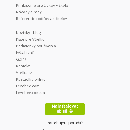
Prihlásenie pre žiakov v škole
Návody a rady
Referencie rodičov a učiteľov
Novinky - blog
Píšte pre Včielku
Podmienky používania
Inštalovať
GDPR
Kontakt
Vcelka.cz
Pszczolka.online
Levebee.com
Levebee.com.ua
Potrebujete poradiť?