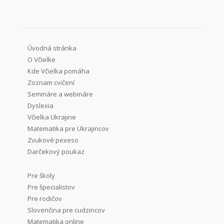
Úvodná stránka
O Včielke
Kde Včielka pomáha
Zoznam cvičení
Semináre a webináre
Dyslexia
Včielka Ukrajine
Matematika pre Ukrajincov
Zvukové pexeso
Darčekový poukaz
Pre školy
Pre špecialistov
Pre rodičov
Slovenčina pre cudzincov
Matematika online