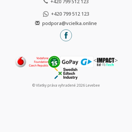
+420 799 512 123
+420 799 512 123
podpora@vcielka.online
© Všetky práva vyhradené 2026 Levebee